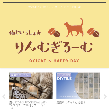
犬のように懐っこいオシキャットの日常
猫用品使ってみた
おうち時間
猫
猫と3COINS「FOOD BOWL WITH
洗面所にタイルは必要？
猫の
TABLE(テーブル付きフードボー
ル)」