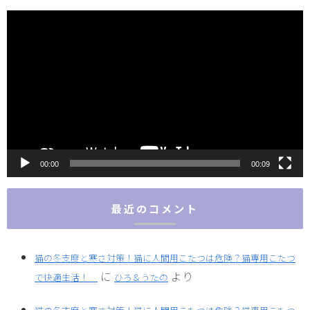
動
画
プ
レ
ー
ヤ
ー
00:00
00:09
最近のコメント
猫の冬支度と寒さ対策！猫に人間用こたつは危険？猫専用こたつ
に
より
で快適生活！
ひろ＆うたの