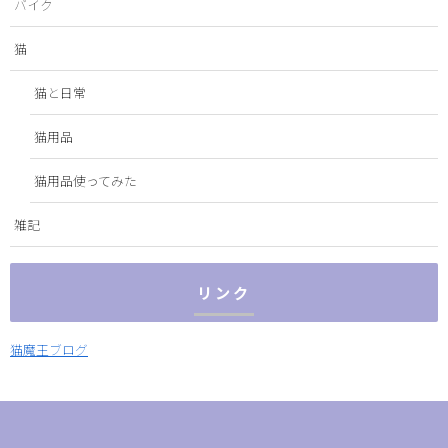
バイク
猫
猫と日常
猫用品
猫用品使ってみた
雑記
リンク
猫魔王ブログ