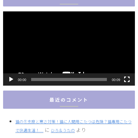
動
画
プ
レ
ー
ヤ
ー
00:00
00:09
最近のコメント
猫の冬支度と寒さ対策！猫に人間用こたつは危険？猫専用こたつ
に
より
で快適生活！
ひろ＆うたの