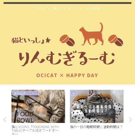
犬のように懐っこいオシキャットの日常
猫用品使ってみた
猫
お
猫と3COINS「FOOD BOWL WITH
猫の一日の睡眠時間と活動時間は？
洗面
TABLE(テーブル付きフードボー
ル)」