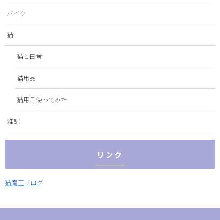
バイク
猫
猫と日常
猫用品
猫用品使ってみた
雑記
リンク
猫魔王ブログ