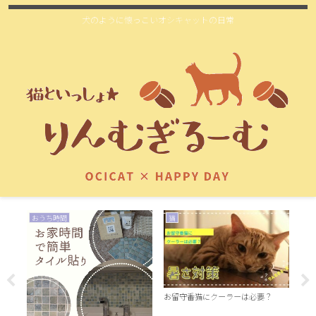
犬のように懐っこいオシキャットの日常
おうち時間
猫
猫
H
お留守番猫にクーラーは必要？
猫と