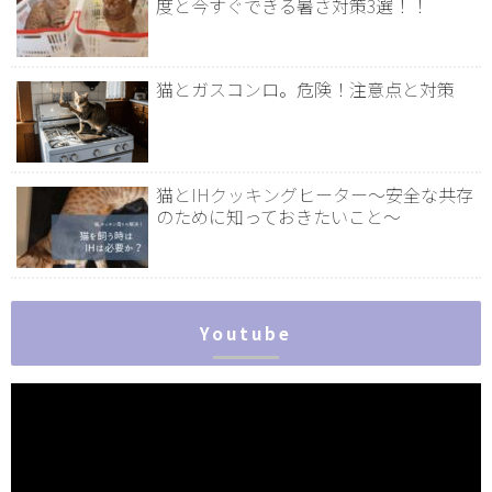
度と今すぐできる暑さ対策3選！！
猫とガスコンロ。危険！注意点と対策
猫とIHクッキングヒーター～安全な共存
のために知っておきたいこと～
Youtube
動
画
プ
レ