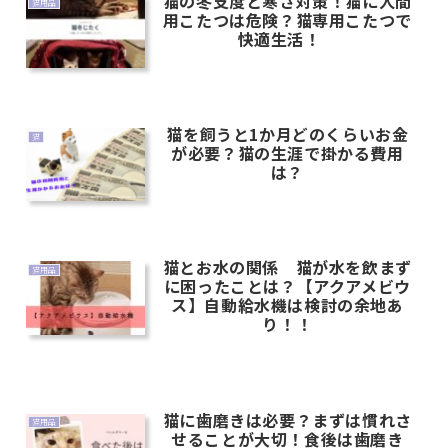
猫の冬支度と寒さ対策！猫に人間
猫用品
用こたつは危険？猫専用こたつで
快適生活！
猫を飼うと1か月どのくらいお金
猫
が必要？猫の生涯で掛かる費用
は？
猫とお水の関係 猫が水を飲まず
猫用品
に困ったことは？【アクアメビウ
ス】自動給水機は検討の余地あ
り！！
猫に歯磨きは必要？まずは慣れさ
猫用品
せることが大切！食後は歯磨き