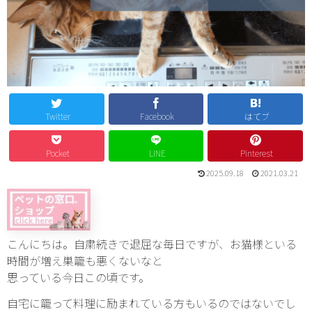
Twitter
Facebook
はてブ
Pocket
LINE
Pinterest
2025.09.18
2021.03.21
こんにちは。自粛続きで退屈な毎日ですが、お猫様といる
時間が増え巣籠も悪くないなと
思っている今日この頃です。
自宅に籠って料理に励まれている方もいるのではないでし