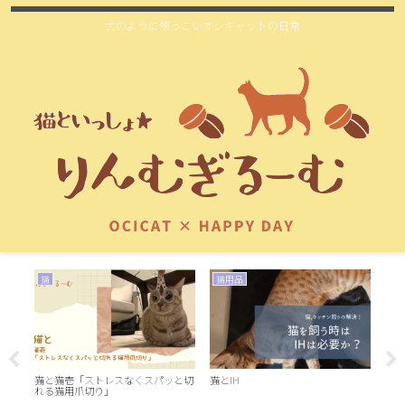
犬のように懐っこいオシキャットの日常
猫
猫用品
猫
猫と猫壱「ストレスなくスパッと切
猫とIH
お留
れる猫用爪切り」