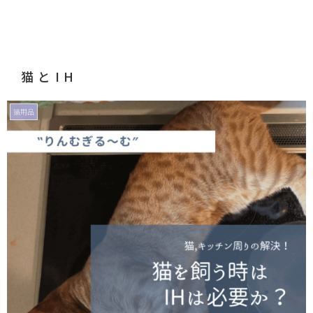
猫とIH
猫用品