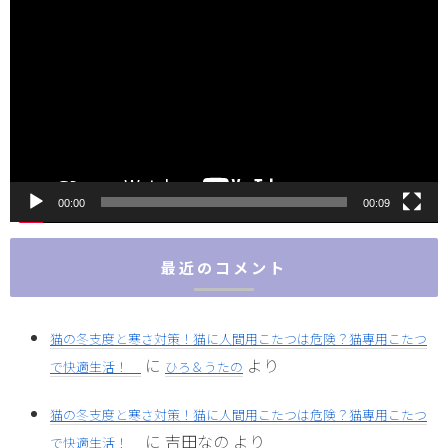
画
プ
レ
ー
ヤ
ー
00:00
00:09
最近のコメント
猫の冬支度と寒さ対策！猫に人間用こたつは危険？猫専用こたつ
に
より
で快適生活！
ひろ＆うたの
猫の冬支度と寒さ対策！猫に人間用こたつは危険？猫専用こたつ
に
吉田なの
より
で快適生活！