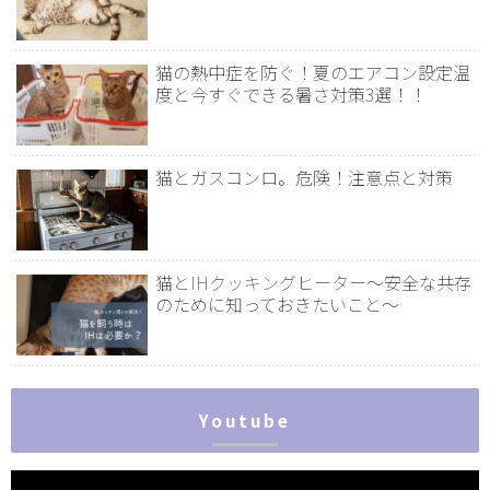
猫の熱中症を防ぐ！夏のエアコン設定温
度と今すぐできる暑さ対策3選！！
猫とガスコンロ。危険！注意点と対策
猫とIHクッキングヒーター～安全な共存
のために知っておきたいこと～
Youtube
動