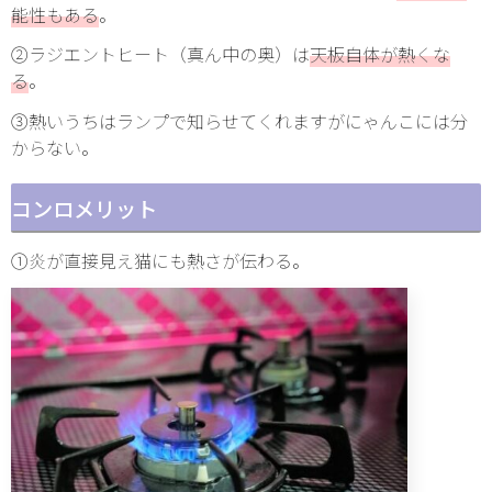
能性もある
。
②ラジエントヒート（真ん中の奥）は
天板自体が熱くな
る
。
③熱いうちはランプで知らせてくれますがにゃんこには分
からない。
コンロメリット
①炎が直接見え猫にも熱さが伝わる。