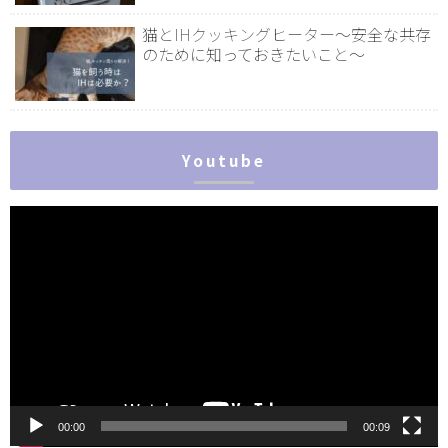
猫とIHクッキングヒーター～安全な共存
のために知っておきたいこと～
Youtube
動
画
プ
レ
ー
ヤ
ー
00:00
00:09