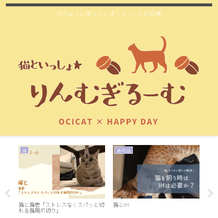
犬のように懐っこいオシキャットの日常
猫
猫用品
お
猫と猫壱「ストレスなくスパッと切
猫とIH
れる猫用爪切り」