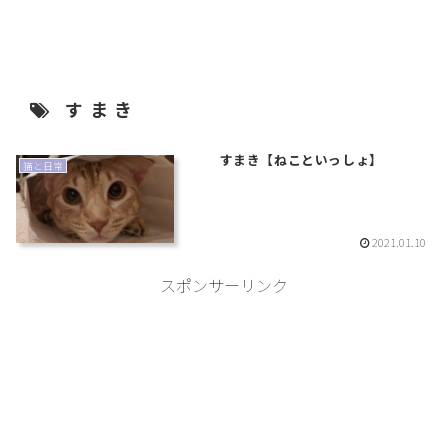
洗面
すまき
すまき【ねこといっしょ】
猫と日常
2021.01.10
スポンサーリンク