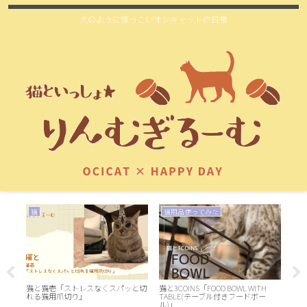
犬のように懐っこいオシキャットの日常
猫
猫用品使ってみた
お
見れ
猫と猫壱「ストレスなくスパッと切
猫と3COINS「FOOD BOWL WITH
れる猫用爪切り」
TABLE(テーブル付きフードボー
ル)」