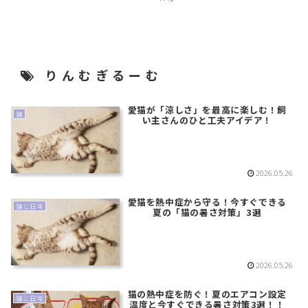
洗面
りんむぎるーむ
愛猫が「涼しさ」を最高に楽しむ！飼
猫
い主さんのひと工夫アイデア！
2026.05.26
愛猫を熱中症から守る！今すぐできる
猫と日常
夏の「猫の暑さ対策」3選
2026.05.26
猫の熱中症を防ぐ！夏のエアコン設定
猫と日常
温度と今すぐできる暑さ対策3選！！