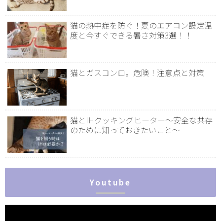
猫の熱中症を防ぐ！夏のエアコン設定温
度と今すぐできる暑さ対策3選！！
猫とガスコンロ。危険！注意点と対策
猫とIHクッキングヒーター～安全な共存
のために知っておきたいこと～
Youtube
動