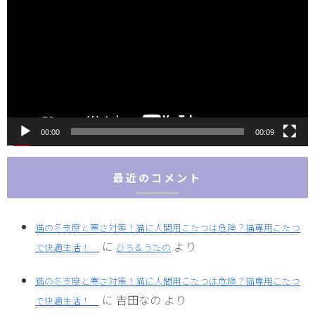
画
プ
レ
ー
ヤ
ー
00:00
00:09
最近のコメント
猫の冬支度と寒さ対策！猫に人間用こたつは危険？猫専用こたつ
に
より
で快適生活！
ひろ＆うたの
猫の冬支度と寒さ対策！猫に人間用こたつは危険？猫専用こたつ
に
吉田なの
より
で快適生活！