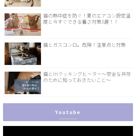
猫の熱中症を防ぐ！夏のエアコン設定温
度と今すぐできる暑さ対策3選！！
猫とガスコンロ。危険！注意点と対策
猫とIHクッキングヒーター～安全な共存
のために知っておきたいこと～
Youtube
動