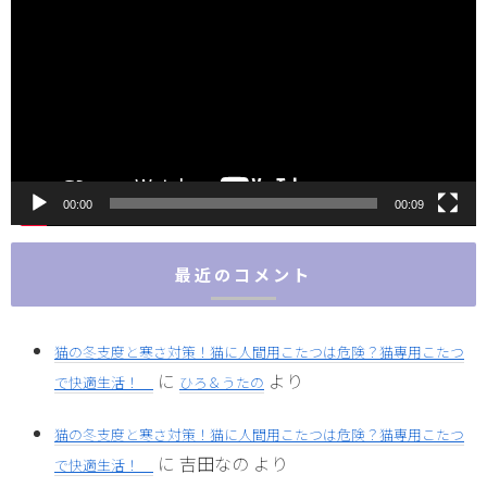
画
プ
レ
ー
ヤ
ー
00:00
00:09
最近のコメント
猫の冬支度と寒さ対策！猫に人間用こたつは危険？猫専用こたつ
に
より
で快適生活！
ひろ＆うたの
猫の冬支度と寒さ対策！猫に人間用こたつは危険？猫専用こたつ
に
吉田なの
より
で快適生活！