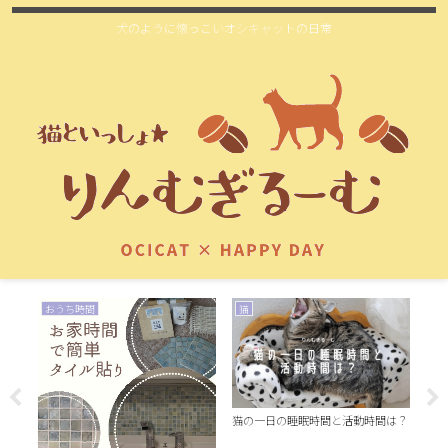
犬のように懐っこいオシキャットの日常
おうち時間
猫
お
猫の一日の睡眠時間と活動時間は？
洗面