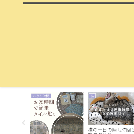
おうち時間
猫
割！気分屋猫
猫の一日の睡眠時間