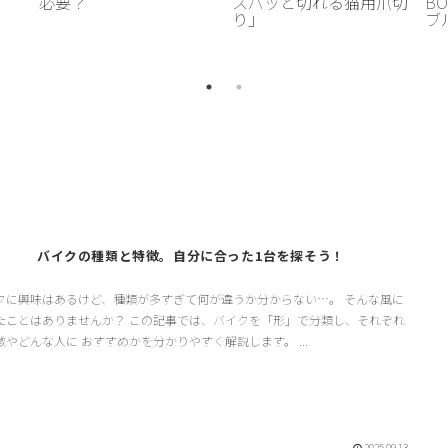
必要？
スパッと切れる猫用爪切
BO
り」
ブ
ル
バイクの種類と特徴。自分に合った1台を探そう！
クに興味はあるけど、種類が多すぎて何が違うか分からない…。 そんな風に
たことはありませんか？ この記事では、バイクを「形」で分類し、それぞれ
徴やどんな人に おすすめかを分かりやすく解説します。 ...
2025.09.13