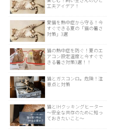
楽しむ！飼い主さんのひと
工夫アイデア！
愛猫を熱中症から守る！今
すぐできる夏の「猫の暑さ
対策」3選
猫の熱中症を防ぐ！夏のエ
アコン設定温度と今すぐで
きる暑さ対策3選！！
猫とガスコンロ。危険！注
意点と対策
猫とIHクッキングヒーター
～安全な共存のために知っ
ておきたいこと～