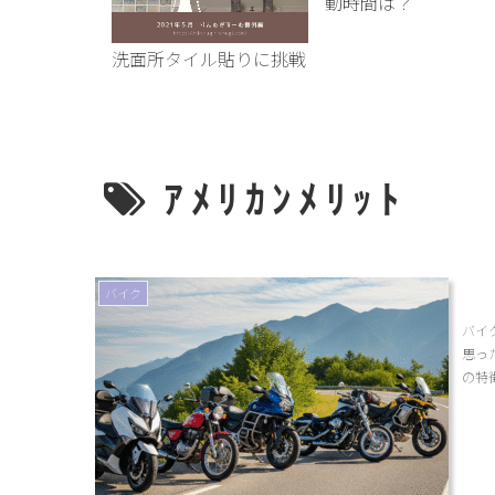
ば感情が分か
動時間は？
洗面所タイル貼りに挑戦
ｱﾒﾘｶﾝﾒﾘｯﾄ
バイク
バイ
思っ
の特