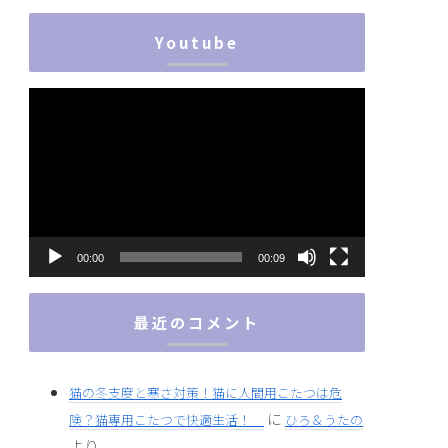
Youtube
動
画
プ
レ
ー
ヤ
ー
00:00
00:09
最近のコメント
猫の冬支度と寒さ対策！猫に人間用こたつは危
に
険？猫専用こたつで快適生活！
ひろ＆うたの
より