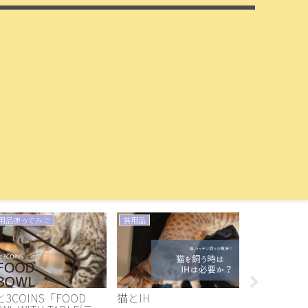
用品使ってみた
猫用品
おうち時間
3COINS「FOOD
猫とIH
洗面所にタ