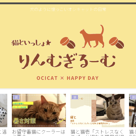
犬のように懐っこいオシキャットの日常
猫
猫
猫
と活
お留守番猫にクーラーは
猫と猫壱「ストレスなく
猫と