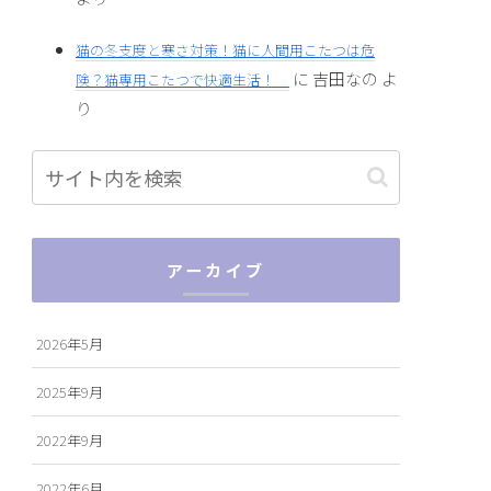
猫の冬支度と寒さ対策！猫に人間用こたつは危
に
吉田なの
よ
険？猫専用こたつで快適生活！
り
アーカイブ
2026年5月
2025年9月
2022年9月
2022年6月