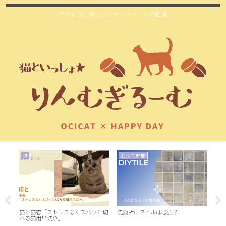
犬のように懐っこいオシキャットの日常
猫
おうち時間
お
猫と猫壱「ストレスなくスパッと切
洗面所にタイルは必要？
れる猫用爪切り」