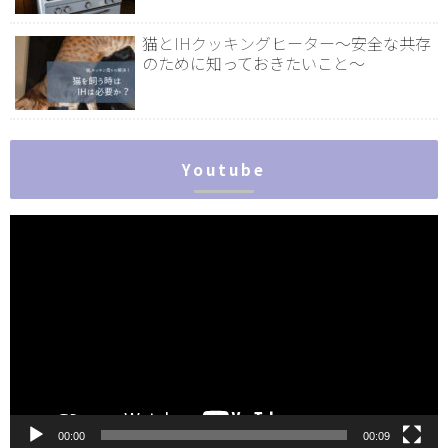
猫とIHクッキングヒーター～安全な共存
のために知っておきたいこと～
Youtube
動
画
プ
レ
ー
ヤ
ー
00:00
00:09