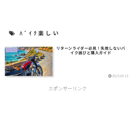
洗面
ﾊﾞｲｸ楽しい
リターンライダー必見！失敗しないバ
バイク
イク選びと購入ガイド
2025.09.13
スポンサーリンク