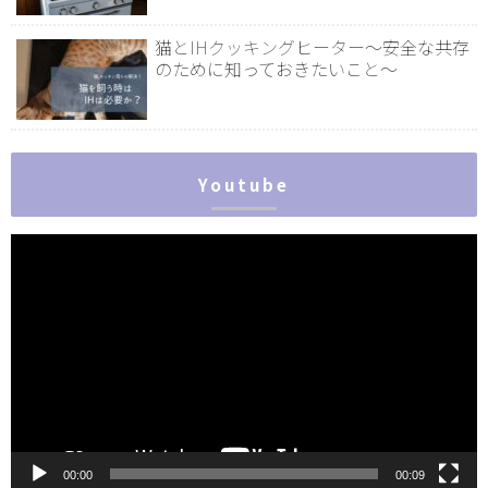
猫とIHクッキングヒーター～安全な共存
のために知っておきたいこと～
Youtube
動
画
プ
レ
ー
ヤ
ー
00:00
00:09