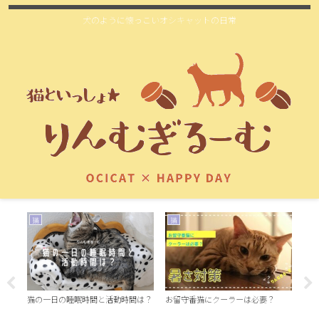
犬のように懐っこいオシキャットの日常
猫
猫
お
見れ
猫の一日の睡眠時間と活動時間は？
お留守番猫にクーラーは必要？
洗面