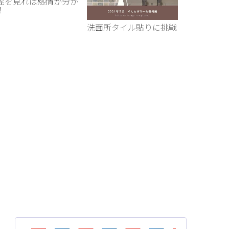
髭を見れば感情が分か
BOWL WIT
！
ブル付きフ
ル)」
洗面所タイル貼りに挑戦