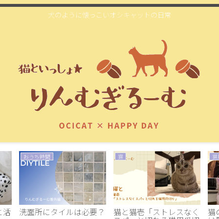
犬のように懐っこいオシキャットの日常
おうち時間
猫
猫
と活
洗面所にタイルは必要？
猫と猫壱「ストレスなく
猫