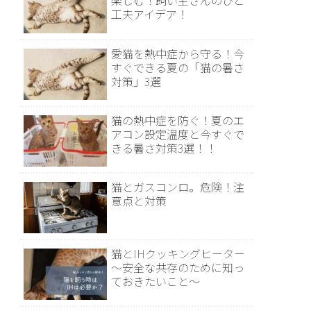
楽しむ！飼い主さんのひと
工夫アイデア！
愛猫を熱中症から守る！今
すぐできる夏の「猫の暑さ
対策」3選
猫の熱中症を防ぐ！夏のエ
アコン設定温度と今すぐで
きる暑さ対策3選！！
猫とガスコンロ。危険！注
意点と対策
猫とIHクッキングヒーター
～安全な共存のために知っ
ておきたいこと～