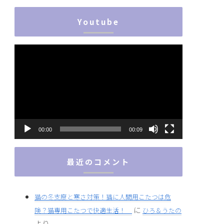
Youtube
動
画
プ
レ
ー
ヤ
ー
00:00
00:09
最近のコメント
猫の冬支度と寒さ対策！猫に人間用こたつは危
に
険？猫専用こたつで快適生活！
ひろ＆うたの
より