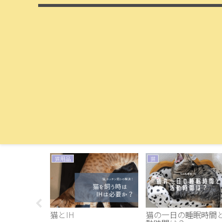
猫用品
猫
にクーラーは
猫とIH
猫の一日の睡眠時間