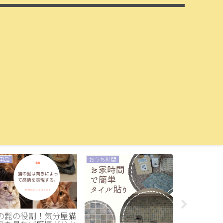
用品
おうち時間
猫用品使ってみ
の髭の役割！気分屋猫
猫と3COIN