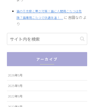
猫の冬支度と寒さ対策！猫に人間用こたつは危
に
吉田なの
よ
険？猫専用こたつで快適生活！
り
アーカイブ
2026年5月
2025年9月
2022年9月
2022年6月