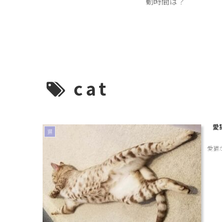
動時間は？
cat
愛
猫
愛猫