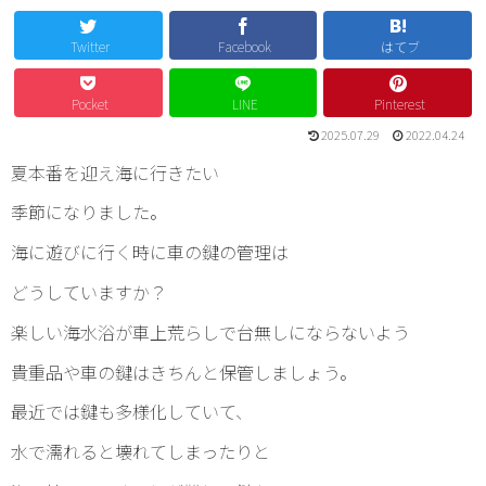
Twitter
Facebook
はてブ
Pocket
LINE
Pinterest
2025.07.29
2022.04.24
夏本番を迎え海に行きたい
季節になりました。
海に遊びに行く時に車の鍵の管理は
どうしていますか？
楽しい海水浴が車上荒らしで台無しにならないよう
貴重品や車の鍵はきちんと保管しましょう。
最近では鍵も多様化していて、
水で濡れると壊れてしまったりと