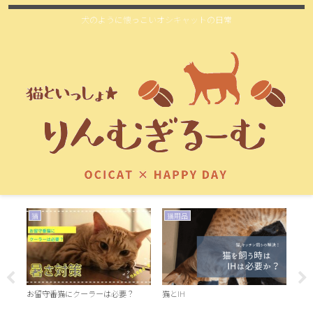
犬のように懐っこいオシキャットの日常
猫
猫用品
猫
H
お留守番猫にクーラーは必要？
猫とIH
猫の
ば感