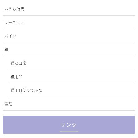
おうち時間
サーフィン
バイク
猫
猫と日常
猫用品
猫用品使ってみた
雑記
リンク