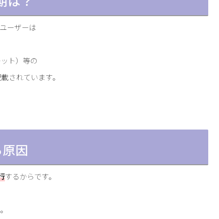
期は？
ユーザーは
レット）等の
記載されています。
る原因
行
するからです。
す。