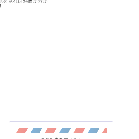
髭を見れば感情が分か
！