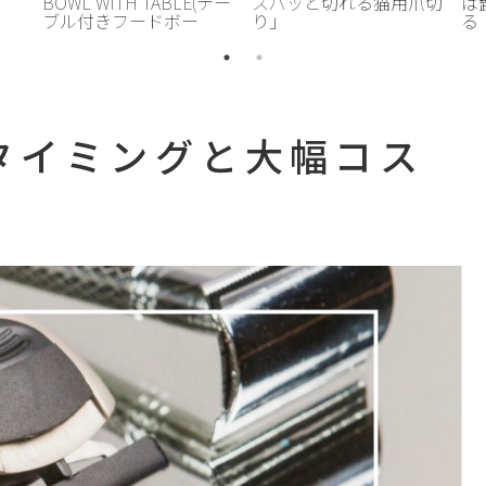
BOWL WITH TABLE(テー
スパッと切れる猫用爪切
は
ブル付きフードボー
り」
る
ル)」
タイミングと大幅コス