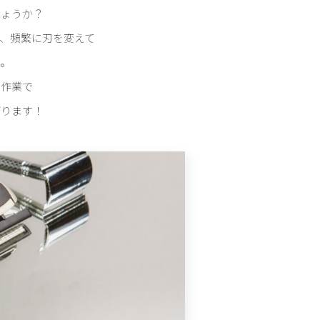
しょうか？
、頻繁に刃を変えて
か。
た作業で
がります！
！