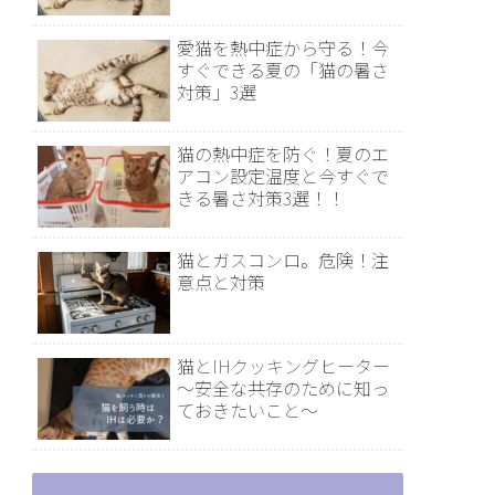
愛猫を熱中症から守る！今
すぐできる夏の「猫の暑さ
対策」3選
猫の熱中症を防ぐ！夏のエ
アコン設定温度と今すぐで
きる暑さ対策3選！！
猫とガスコンロ。危険！注
意点と対策
猫とIHクッキングヒーター
～安全な共存のために知っ
ておきたいこと～