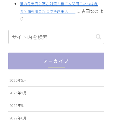
猫の冬支度と寒さ対策！猫に人間用こたつは危
に
吉田なの
よ
険？猫専用こたつで快適生活！
り
アーカイブ
2026年5月
2025年9月
2022年9月
2022年6月