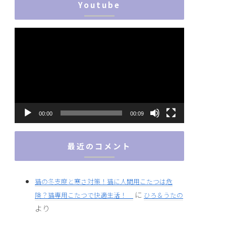
Youtube
動
画
プ
レ
ー
ヤ
ー
00:00
00:09
最近のコメント
猫の冬支度と寒さ対策！猫に人間用こたつは危
に
険？猫専用こたつで快適生活！
ひろ＆うたの
より