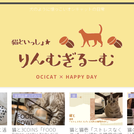
犬のように懐っこいオシキャットの日常
猫用品使ってみた
猫
猫
と活
猫と3COINS「FOOD
猫と猫壱「ストレスなく
猫