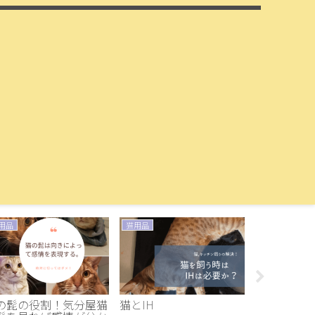
用品
猫用品
おうち時間
の髭の役割！気分屋猫
猫とIH
洗面所にタ