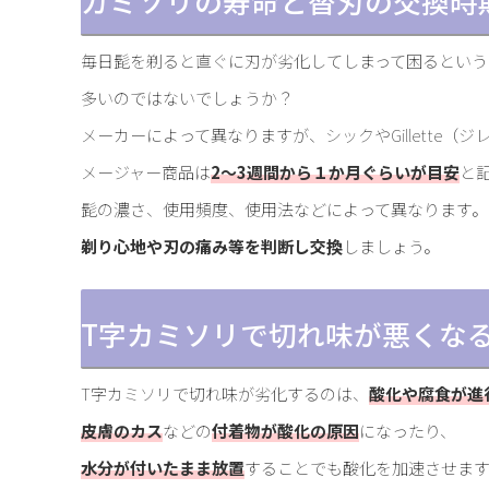
カミソリの寿命と替刃の交換時
毎日髭を剃ると直ぐに刃が劣化してしまって困るという
多いのではないでしょうか？
メーカーによって異なりますが、シックやGillette（ジ
メージャー商品は
2～3週間から１か月ぐらいが目安
と
髭の濃さ、使用頻度、使用法などによって異なります。
剃り心地や刃の痛み等を判断し交換
しましょう。
T字カミソリで切れ味が悪くな
T字カミソリで切れ味が劣化するのは、
酸化や腐食が進
皮膚のカス
などの
付着物が酸化の原因
になったり、
水分が付いたまま放置
することでも酸化を加速させま