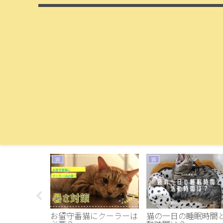
猫
猫
ル貼りに挑戦
お留守番猫にクーラーは
猫の一日の睡眠時間