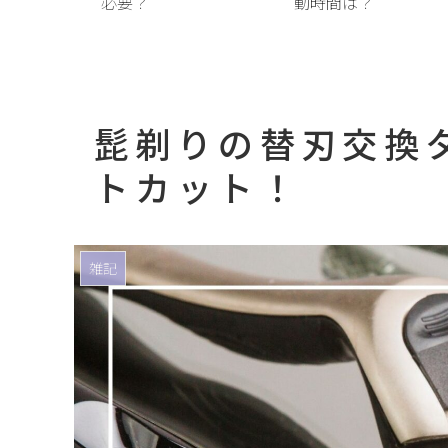
必要？
動時間は？
髭剃りの替刃交換
トカット！
雑記