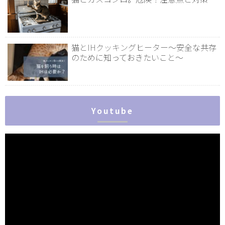
猫とIHクッキングヒーター～安全な共存
のために知っておきたいこと～
Youtube
動
画
プ
レ
ー
ヤ
ー