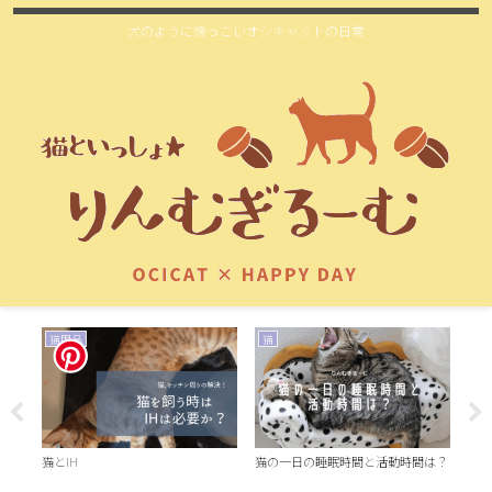
犬のように懐っこいオシキャットの日常
おうち時間
猫用品
お
洗面
は？
洗面所にタイルは必要？
猫の髭の役割！気分屋猫は髭を見れ
ば感情が分かる！