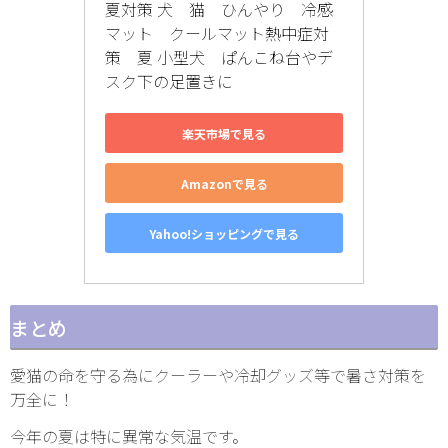
夏対策 犬　猫　ひんやり　冷感
マット　クールマット熱中症対
策　夏 小型犬　ぱんこね台やデ
スク下の足置きに
楽天市場で見る
Amazonで見る
Yahoo!ショッピングで見る
まとめ
愛猫の命を守る為にクーラーや冷却グッズ等で暑さ対策を
万全に！
今年の夏は特に異常な気温です。