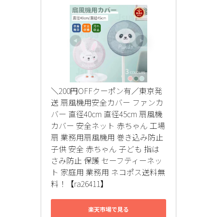
＼200円OFFクーポン有／東京発
送 扇風機用安全カバー ファンカ
バー 直径40cm 直径45cm 扇風機
カバー 安全ネット 赤ちゃん 工場
扇 業務用扇風機用 巻き込み防止 
子供 安全 赤ちゃん 子ども 指は
さみ防止 保護 セーフティーネッ
ト 家庭用 業務用 ネコポス送料無
料！【ra26411】
楽天市場で見る