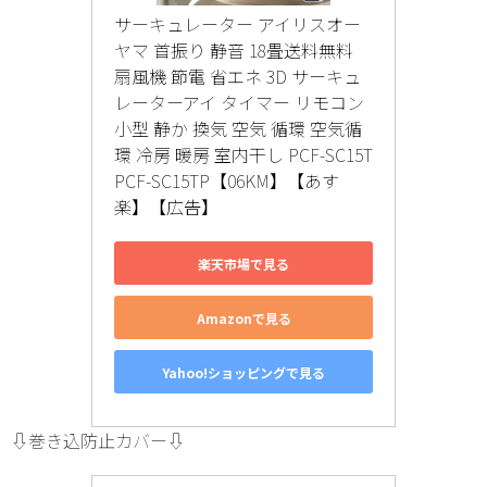
サーキュレーター アイリスオー
ヤマ 首振り 静音 18畳送料無料 
扇風機 節電 省エネ 3D サーキュ
レーターアイ タイマー リモコン 
小型 静か 換気 空気 循環 空気循
環 冷房 暖房 室内干し PCF-SC15T 
PCF-SC15TP【06KM】【あす
楽】【広告】
楽天市場で見る
Amazonで見る
Yahoo!ショッピングで見る
⇩巻き込防止カバー⇩