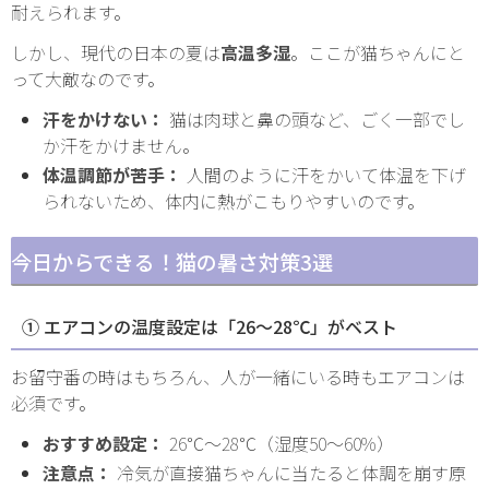
耐えられます。
しかし、現代の日本の夏は
高温多湿
。ここが猫ちゃんにと
って大敵なのです。
汗をかけない：
猫は肉球と鼻の頭など、ごく一部でし
か汗をかけません。
体温調節が苦手：
人間のように汗をかいて体温を下げ
られないため、体内に熱がこもりやすいのです。
今日からできる！猫の暑さ対策3選
① エアコンの温度設定は「26〜28℃」がベスト
お留守番の時はもちろん、人が一緒にいる時もエアコンは
必須です。
おすすめ設定：
26℃〜28℃（湿度50〜60%）
注意点：
冷気が直接猫ちゃんに当たると体調を崩す原