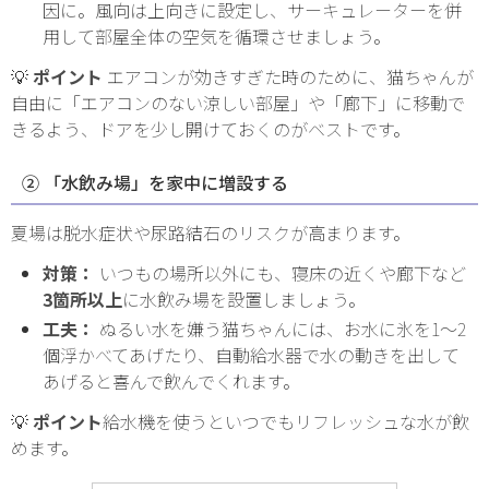
因に。風向は上向きに設定し、サーキュレーターを併
用して部屋全体の空気を循環させましょう。
💡
ポイント
エアコンが効きすぎた時のために、猫ちゃんが
自由に「エアコンのない涼しい部屋」や「廊下」に移動で
きるよう、ドアを少し開けておくのがベストです。
② 「水飲み場」を家中に増設する
夏場は脱水症状や尿路結石のリスクが高まります。
対策：
いつもの場所以外にも、寝床の近くや廊下など
3箇所以上
に水飲み場を設置しましょう。
工夫：
ぬるい水を嫌う猫ちゃんには、お水に氷を1〜2
個浮かべてあげたり、自動給水器で水の動きを出して
あげると喜んで飲んでくれます。
💡
ポイント
給水機を使うといつでもリフレッシュな水が飲
めます。