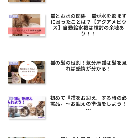
猫とお水の関係 猫が水を飲まず
猫用品
に困ったことは？【アクアメビウ
ス】自動給水機は検討の余地あ
り！！
猫の髭の役割！気分屋猫は髭を見
猫用品
れば感情が分かる！
初めて『猫をお迎え』する時の必
猫
需品。～お迎えの準備をしよう！
～