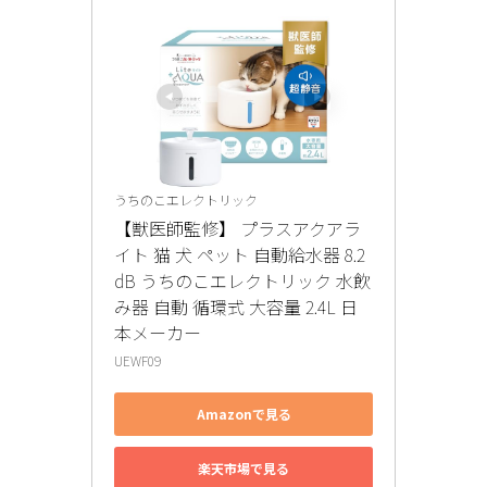
うちのこエレクトリック
【獣医師監修】 プラスアクアラ
イト 猫 犬 ペット 自動給水器 8.2
dB うちのこエレクトリック 水飲
み器 自動 循環式 大容量 2.4L 日
本メーカー
UEWF09
Amazonで見る
楽天市場で見る