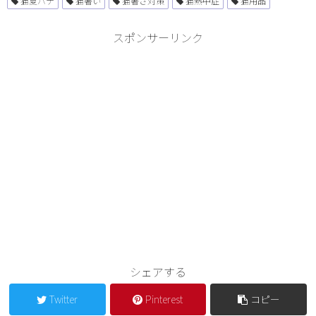
猫夏バテ
猫暑い
猫暑さ対策
猫熱中症
猫用品
スポンサーリンク
シェアする
Twitter
Pinterest
コピー