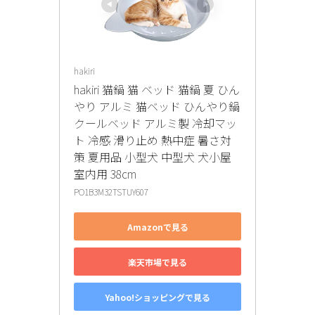
hakiri
hakiri 猫鍋 猫 ベッド 猫鍋 夏 ひん
やり アルミ 猫ベッド ひんやり鍋 
クールベッド アルミ製 冷却マッ
ト 冷感 滑り止め 熱中症 暑さ対
策 夏用品 小型犬 中型犬 犬小屋 
室内用 38cm
PO1B3M32TSTUY607
Amazonで見る
楽天市場で見る
Yahoo!ショッピングで見る