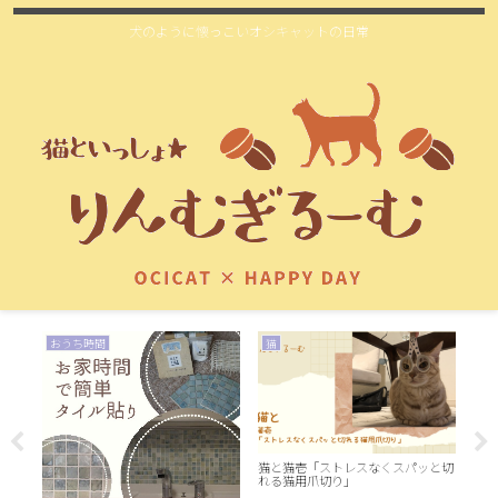
犬のように懐っこいオシキャットの日常
おうち時間
猫
猫
猫と猫壱「ストレスなくスパッと切
猫と3
れる猫用爪切り」
TA
ル)