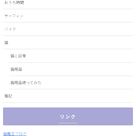
おうち時間
サーフィン
バイク
猫
猫と日常
猫用品
猫用品使ってみた
雑記
リンク
猫魔王ブログ