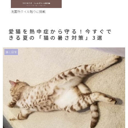
洗面所タイル貼りに挑戦
愛猫を熱中症から守る！今すぐで
きる夏の「猫の暑さ対策」3選
猫と日常