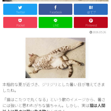
Twitter
Facebook
はてブ
Pocket
LINE
Pinterest
2026.05.26
本格的な夏が近づき、ジリジリとした暑い日が増えてきま
したね。
「猫はこたつで丸くなる」という歌のイメージから、暑さ
には強いと思われがちな猫ちゃん。しかし、実は
猫は人間